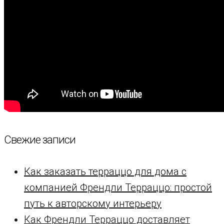
Свежие записи
Как заказать терраццо для дома с
компанией Френдли Терраццо: простой
путь к авторскому интерьеру
Как Френдли Терраццо доставляет