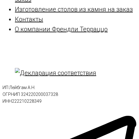
Изготовление столов из камня на заказ
Контакты
О компании Френдли Терраццо
ИП Лейбгам А.Н.
ОГРНИП 324220200037328
ИНН222210228349