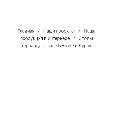
0
Главная
/
Наши проекты
/
Наша
продукция в интерьере
/
Столы
терраццо в кафе NBcake г. Курск
Лейбгам Антон
дизайнер архитектор, владелец
компании